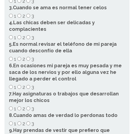
1
2
3
3.Cuando se ama es normal tener celos
1
2
3
4.Las chicas deben ser delicadas y
complacientes
1
2
3
5.Es normal revisar el teléfono de mi pareja
cuando desconfío de ella
1
2
3
6.En ocasiones mi pareja es muy pesada y me
saca de los nervios y por ello alguna vez he
llegado a perder el control
1
2
3
7.Hay asignaturas o trabajos que desarrollan
mejor los chicos
1
2
3
8.Cuando amas de verdad lo perdonas todo
1
2
3
9.Hay prendas de vestir que prefiero que