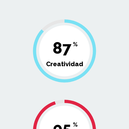
87
%
Creatividad
95
%