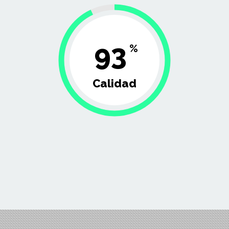
93
%
Calidad