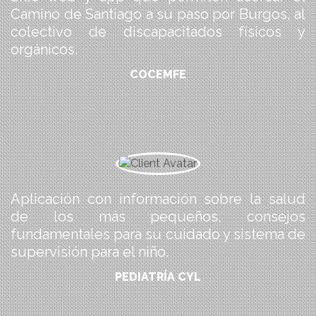
Camino de Santiago a su paso por Burgos, al
colectivo de discapacitados físicos y
orgánicos.
COCEMFE
Aplicación con información sobre la salud
de los más pequeños, consejos
fundamentales para su cuidado y sistema de
supervisión para el niño.
PEDIATRÍA CYL