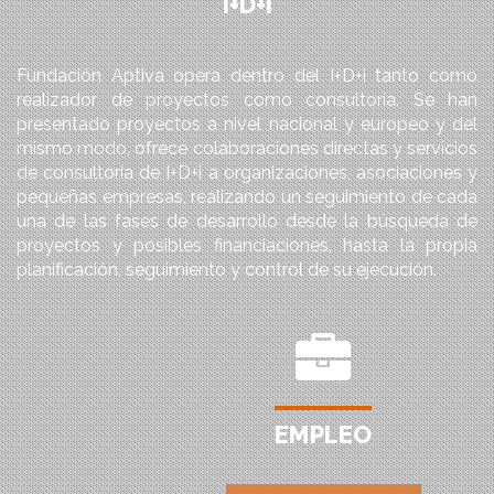
I+D+I
Fundación Aptiva opera dentro del I+D+i tanto como
realizador de proyectos como consultoría. Se han
presentado proyectos a nivel nacional y europeo y del
mismo modo, ofrece colaboraciones directas y servicios
de consultoría de I+D+i a organizaciones, asociaciones y
pequeñas empresas, realizando un seguimiento de cada
una de las fases de desarrollo desde la búsqueda de
proyectos y posibles financiaciones, hasta la propia
planificación, seguimiento y control de su ejecución.
EMPLEO