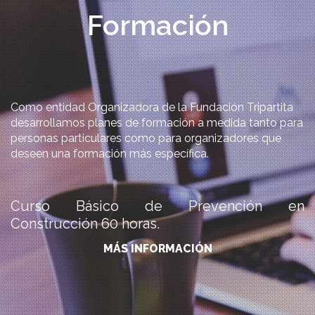
Formación
Como entidad Organizadora de la Fundación Tripartita
desarrollamos planes de formación a medida tanto para
personas particulares como para organizadores que
deseen una formación más específica.
Curso Básico de Prevención en
Construcción 60 horas.
MÁS INFORMACIÓN