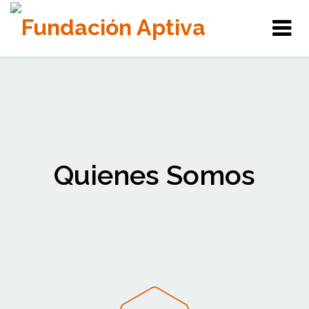
Tog
nav
Quienes Somos