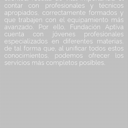
contar con profesionales y técnicos
apropiados, correctamente formados y
que trabajen con el equipamiento más
avanzado. Por ello, Fundación Aptiva
cuenta con jóvenes profesionales
especializados en diferentes materias,
de tal forma que, al unificar todos estos
conocimientos, podemos ofrecer los
servicios más completos posibles.