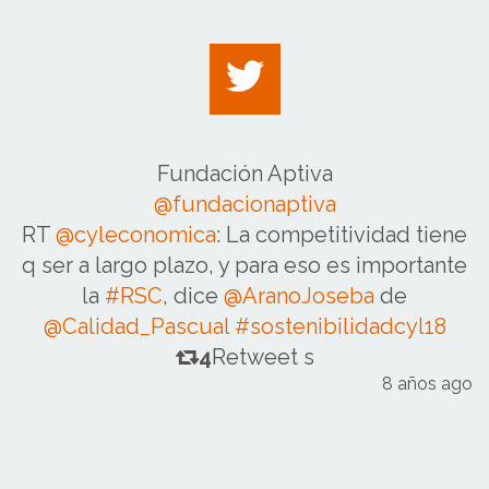
Fundación Aptiva
@fundacionaptiva
RT
@cyleconomica
: La competitividad tiene
q ser a largo plazo, y para eso es importante
la
#RSC
, dice
@AranoJoseba
de
@Calidad_Pascual
#sostenibilidadcyl18
4
Retweet s
8 años ago