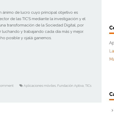
n ánimo de lucro cuyo principal objetivo es
ector de las TIC’S mediante la investigación y el
 una transformación de la Sociedad Digital, por
C
r luchando y trabajando cada día más y mejor.
cho posible y ojalá ganemos.
Ap
L
Ma
comment
Aplicaciones móviles
,
Fundación Aptiva
,
TICs
C