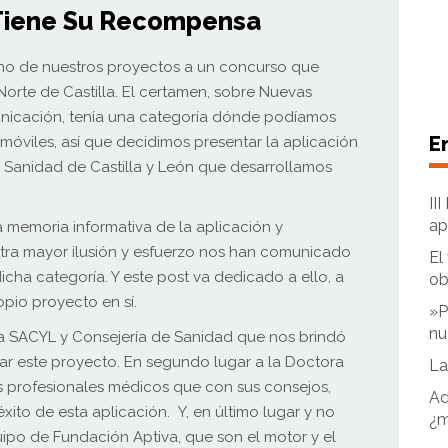
Tiene Su Recompensa
o de nuestros proyectos a un concurso que
orte de Castilla. El certamen, sobre Nuevas
unicación, tenía una categoría dónde podíamos
E
 móviles, así que decidimos presentar la aplicación
e Sanidad de Castilla y León que desarrollamos
II
ap
 memoria informativa de la aplicación y
ra mayor ilusión y esfuerzo nos han comunicado
El
icha categoría. Y este post va dedicado a ello, a
ob
opio proyecto en sí.
»P
nu
 a SACYL y Consejería de Sanidad que nos brindó
zar este proyecto. En segundo lugar a la Doctora
La
os profesionales médicos que con sus consejos,
Ad
xito de esta aplicación. Y, en último lugar y no
¿m
uipo de Fundación Aptiva, que son el motor y el